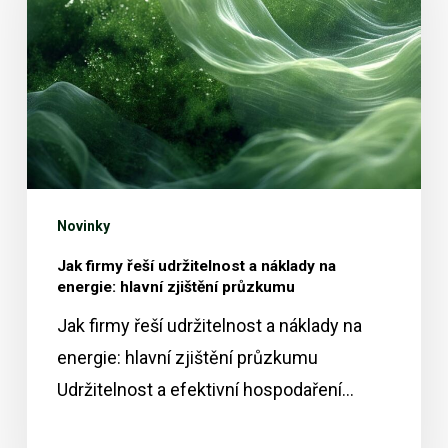
udržitelnost
a
náklady
na
energie:
hlavní
zjištění
Novinky
průzkumu
Jak firmy řeší udržitelnost a náklady na
energie: hlavní zjištění průzkumu
Jak firmy řeší udržitelnost a náklady na
energie: hlavní zjištění průzkumu
Udržitelnost a efektivní hospodaření…