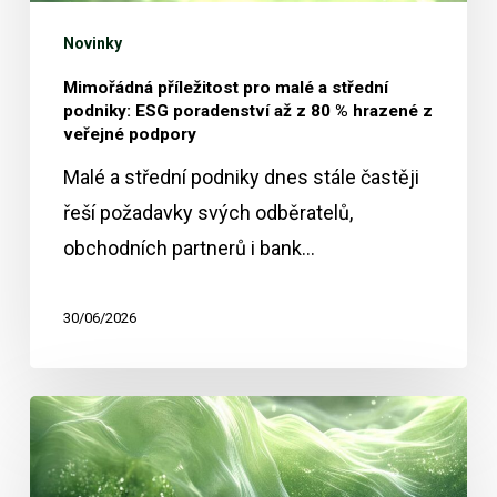
ESG
Novinky
poradenství
Mimořádná příležitost pro malé a střední
až
podniky: ESG poradenství až z 80 % hrazené z
z
veřejné podpory
80
Malé a střední podniky dnes stále častěji
%
řeší požadavky svých odběratelů,
hrazené
obchodních partnerů i bank…
z
veřejné
30/06/2026
podpory
Jak
firmy
řeší