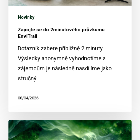
Novinky
Zapojte se do 2minutového průzkumu
EnviTrail
Dotazník zabere přibližně 2 minuty.
Výsledky anonymně vyhodnotíme a
zájemcům je následně nasdílíme jako
stručný…
08/04/2026
Záznam
webináře: