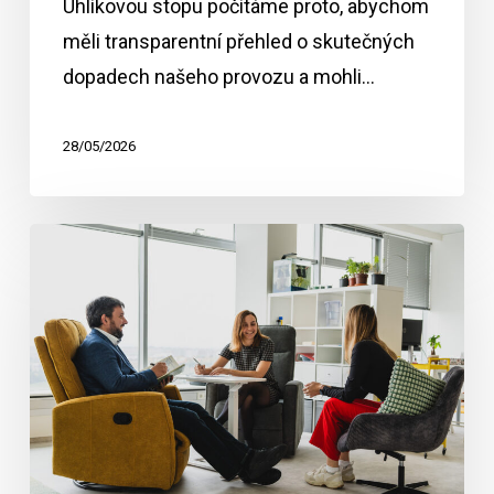
Uhlíkovou stopu počítáme proto, abychom
měli transparentní přehled o skutečných
dopadech našeho provozu a mohli…
28/05/2026
Zapojte
se
do
2minutového
průzkumu
EnviTrail