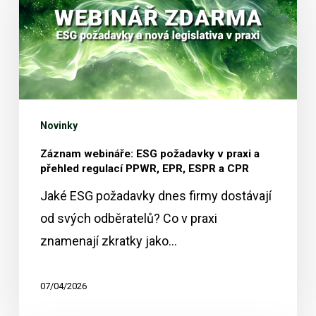
ESG
požadavky
v
praxi
a
přehled
Novinky
regulací
Záznam webináře: ESG požadavky v praxi a
PPWR,
přehled regulací PPWR, EPR, ESPR a CPR
EPR,
Jaké ESG požadavky dnes firmy dostávají
ESPR
od svých odběratelů? Co v praxi
a
znamenají zkratky jako…
CPR
07/04/2026