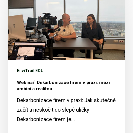
Dekarbonizace
firem
v
praxi:
mezi
ambicí
a
EnviTrail EDU
realitou
Webinář: Dekarbonizace firem v praxi: mezi
ambicí a realitou
Dekarbonizace firem v praxi: Jak skutečně
začít a neskočit do slepé uličky
Dekarbonizace firem je…