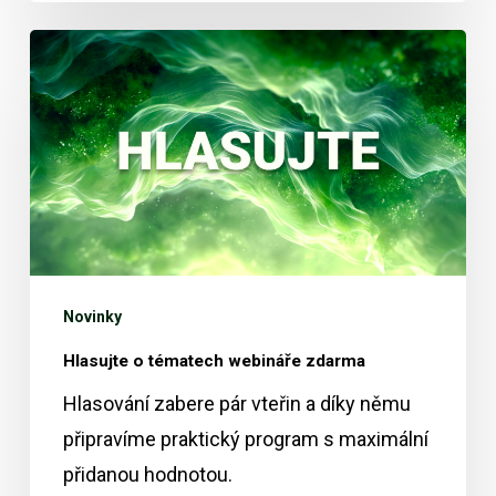
Hlasujte
o
tématech
webináře
zdarma
Novinky
Hlasujte o tématech webináře zdarma
Hlasování zabere pár vteřin a díky němu
připravíme praktický program s maximální
přidanou hodnotou.