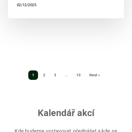
02/12/2025
1
2
3
…
10
Next »
Kalendář akcí
Kde budeme vystavovat, přednášet a kde se