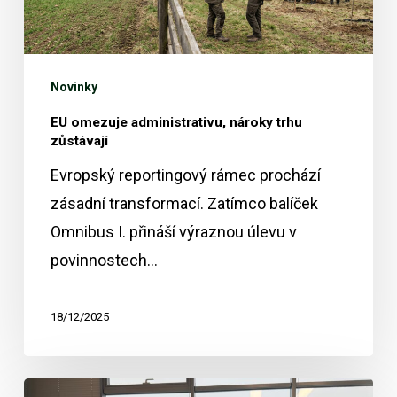
zůstávají
Novinky
EU omezuje administrativu, nároky trhu
zůstávají
Evropský reportingový rámec prochází
zásadní transformací. Zatímco balíček
Omnibus I. přináší výraznou úlevu v
povinnostech…
18/12/2025
Webinář: