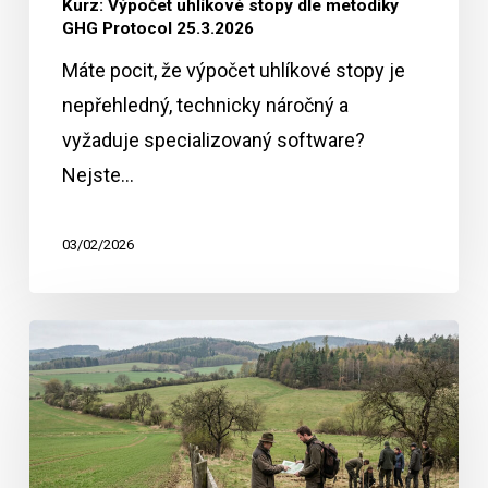
Kurz: Výpočet uhlíkové stopy dle metodiky
GHG Protocol 25.3.2026
Máte pocit, že výpočet uhlíkové stopy je
nepřehledný, technicky náročný a
vyžaduje specializovaný software?
Nejste…
03/02/2026
EU
omezuje
administrativu,
nároky
trhu