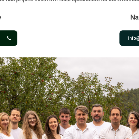
e
Na
info