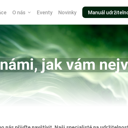
áce
O nás
Eventy
Novinky
Manuál udržiteln
 námi, jak vám nej
o nás přijďte navštívit. Naši specialisté na udržitelnos