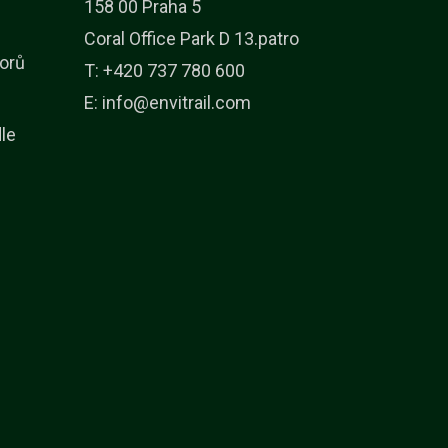
158 00 Praha 5
Coral Office Park D 13.patro
orů
T: +420 737 780 600
E:
info@envitrail.com
dle