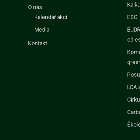
Kalku
O nás
Kalendář akcí
ESG
Media
EUDR 
odle
Kontakt
Komu
gree
Posu
LCA 
Cirku
Carb
Škol