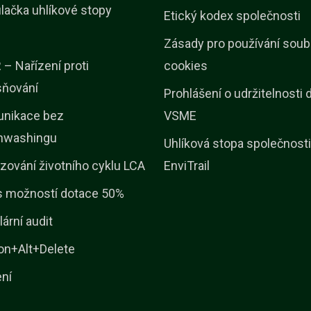
lačka uhlíkové stopy
Etický kodex společnosti
Zásady pro používání soub
– Nařízení proti
cookies
sňování
Prohlášení o udržitelnosti 
nikace bez
VSME
nwashingu
Uhlíková stopa společnosti
zování životního cyklu LCA
EnviTrail
s možností dotace 50%
lární audit
on+Alt+Delete
ení