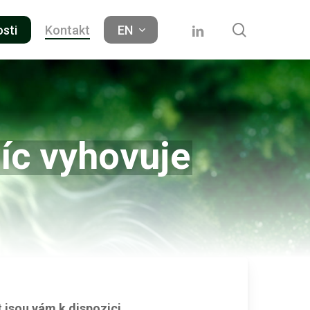
search
linkedin
osti
Kontakt
EN
víc vyhovuje
t jsou vám k dispozici.