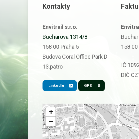
Kontakty
Faktu
Envitrail s.r.o.
Envitrai
Bucharova 1314/8
Buchar
158 00 Praha 5
158 00
Budova Coral Office Park D
IČ 109
13.patro
DIČ C
LinkedIn
GPS
+
−