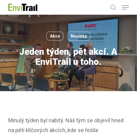
Menu
Skip
search
to
main
content
Akce
Novinky
Jeden týden, pět akcí. A
EnviTrail u toho.
Minulý týden byl nabitý. Náš tým se objevil hned
na pěti klíčových akcích, kde se řešila