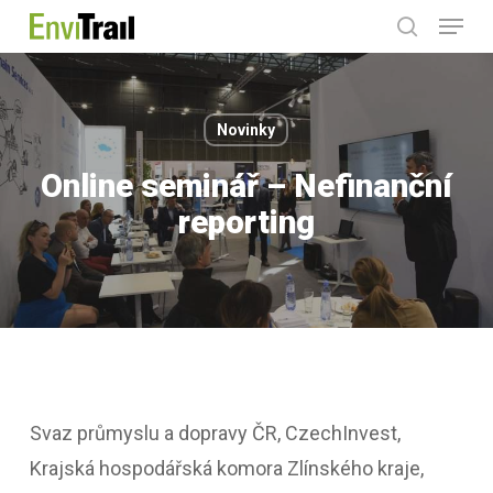
Menu
Skip
search
to
main
content
Novinky
Online seminář – Nefinanční
reporting
Svaz průmyslu a dopravy ČR, CzechInvest,
Krajská hospodářská komora Zlínského kraje,