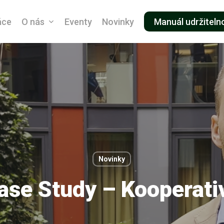
áce
O nás
Eventy
Novinky
Manuál udržiteln
Novinky
ase Study – Kooperati