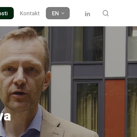
search
linkedin
osti
Kontakt
EN
va