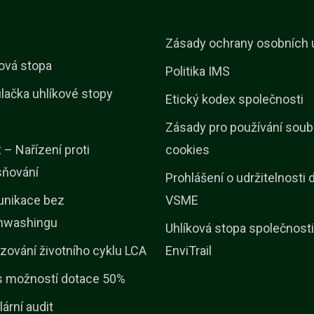
Zásady ochrany osobních 
ová stopa
Politika IMS
lačka uhlíkové stopy
Etický kodex společnosti
Zásady pro používání soub
– Nařízení proti
cookies
sňování
Prohlášení o udržitelnosti 
nikace bez
VSME
nwashingu
Uhlíková stopa společnosti
zování životního cyklu LCA
EnviTrail
s možností dotace 50%
lární audit