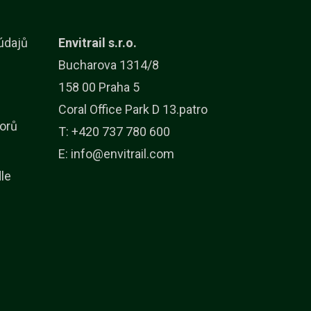
údajů
Envitrail s.r.o.
Bucharova 1314/8
158 00 Praha 5
Coral Office Park D 13.patro
orů
T: +420 737 780 600
E:
info@envitrail.com
dle