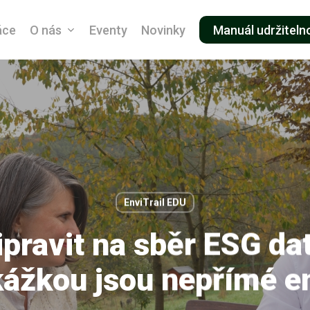
áce
O nás
Eventy
Novinky
Manuál udržiteln
EnviTrail EDU
ipravit na sběr ESG dat
kážkou jsou nepřímé e