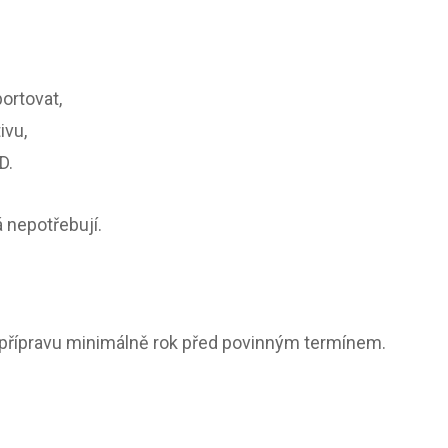
portovat,
ivu,
D.
á nepotřebují.
t přípravu minimálně rok před povinným termínem.