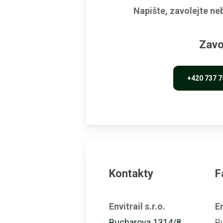
Napište, zavolejte neb
Zavo
+420 737 7
Kontakty
F
Envitrail s.r.o.
En
Bucharova 1314/8
B