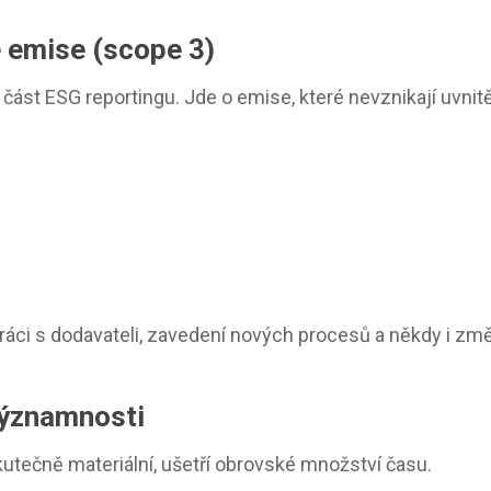
é emise (scope 3)
ást ESG reportingu. Jde o emise, které nevznikají uvnitě 
ráci s dodavateli, zavedení nových procesů a někdy i zm
významnosti
skutečně materiální, ušetří obrovské množství času.