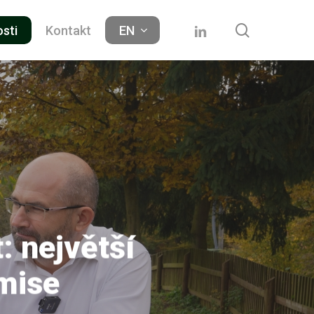
search
linkedin
osti
Kontakt
EN
: největší
mise