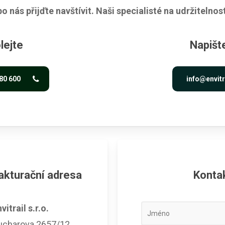
o nás přijďte navštívit. Naši specialisté na udržitelnos
lejte
Napišt
80 600
info@envit
akturační adresa
Kontak
vitrail s.r.o.
J
ucharova 2657/12
m