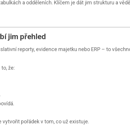
abulkách a odděleních. Klíčem je dát jim strukturu a vědě
bí jim přehled
gislativní reporty, evidence majetku nebo ERP – to všech
to, že:
,
povídá.
le vytvořit pořádek v tom, co už existuje.