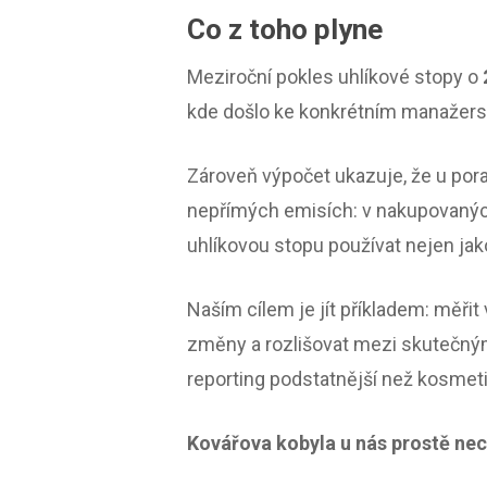
Co z toho plyne
Meziroční pokles uhlíkové stopy o
kde došlo ke konkrétním manažersk
Zároveň výpočet ukazuje, že u pora
nepřímých emisích: v nakupovaných
uhlíkovou stopu používat nejen jako
Naším cílem je jít příkladem: měři
změny a rozlišovat mezi skutečný
reporting podstatnější než kosmeti
Kovářova kobyla u nás prostě ne