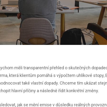
bychom měli transparentní přehled o skutečných dopadech
 firma, která klientům pomáhá s výpočtem uhlíkové stopy,
hodnocovat také vlastní dopady. Chceme tím ukázat stejn
hopit hlavní příčiny a následně řídit konkrétní změny.
edovat, jak se mění emise v důsledku reálných provozní