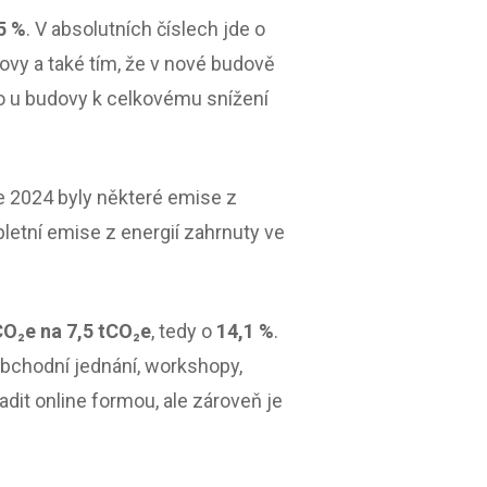
5 %
. V absolutních číslech jde o
ovy a také tím, že v nové budově
lo u budovy k celkovému snížení
e 2024 byly některé emise z
letní emise z energií zahrnuty ve
CO₂e na 7,5 tCO₂e
, tedy o
14,1 %
.
obchodní jednání, workshopy,
adit online formou, ale zároveň je