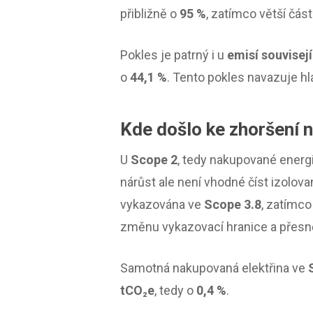
přibližně o
95 %
, zatímco větší čás
Pokles je patrný i u
emisí souvisejí
o
44,1 %
. Tento pokles navazuje hl
Kde došlo ke zhoršení
U
Scope 2
, tedy nakupované energi
nárůst ale není vhodné číst izolov
vykazována ve
Scope 3.8
, zatímc
změnu vykazovací hranice a přesněj
Samotná nakupovaná elektřina ve
tCO₂e
, tedy o
0,4 %
.