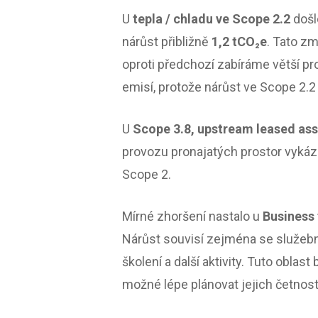
U
tepla / chladu ve Scope 2.2
došl
nárůst přibližně
1,2 tCO₂e
. Tato z
oproti předchozí zabíráme větší pr
emisí, protože nárůst ve Scope 2.2 
U
Scope 3.8, upstream leased as
provozu pronajatých prostor vykázá
Scope 2.
Mírné zhoršení nastalo u
Business 
Nárůst souvisí zejména se služební
školení a další aktivity. Tuto obla
možné lépe plánovat jejich četnost