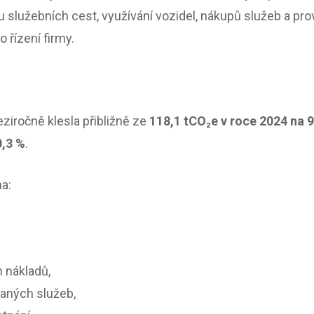
 služebních cest, využívání vozidel, nákupů služeb a pr
o řízení firmy.
eziročně klesla přibližně ze
118,1 tCO₂e v roce 2024 na 
0,3 %
.
a:
 nákladů,
aných služeb,