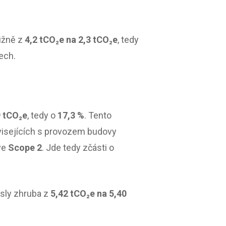
ližně z
4,2 tCO₂e na 2,3 tCO₂e
, tedy
ech.
9 tCO₂e
, tedy o
17,3 %
. Tento
ouvisejících s provozem budovy
ve
Scope 2
. Jde tedy zčásti o
esly zhruba z
5,42 tCO₂e na 5,40