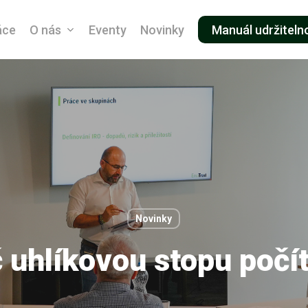
áce
O nás
Eventy
Novinky
Manuál udržiteln
Novinky
 uhlíkovou stopu poč