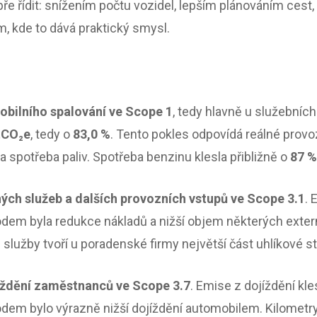
bře řídit: snížením počtu vozidel, lepším plánováním cest
, kde to dává praktický smysl.
obilního spalování ve Scope 1
, tedy hlavně u služebních
 tCO₂e
, tedy o
83,0 %
. Tento pokles odpovídá reálné prov
la spotřeba paliv. Spotřeba benzinu klesla přibližně o
87 
ch služeb a dalších provozních vstupů ve Scope 3.1
. 
dem byla redukce nákladů a nižší objem některých extern
služby tvoří u poradenské firmy největší část uhlíkové s
íždění zaměstnanců ve Scope 3.7
. Emise z dojíždění kle
odem bylo výrazně nižší dojíždění automobilem. Kilometr