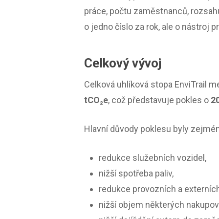
práce, počtu zaměstnanců, rozsahu
o jedno číslo za rok, ale o nástroj pr
Celkový vývoj
Celková uhlíková stopa EnviTrail m
tCO₂e
, což představuje pokles o
2
Hlavní důvody poklesu byly zejmén
redukce služebních vozidel,
nižší spotřeba paliv,
redukce provozních a externích
nižší objem některých nakupov