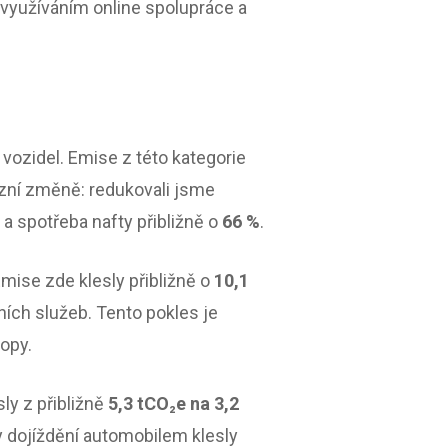
, využíváním online spolupráce a
 vozidel. Emise z této kategorie
ozní změně: redukovali jsme
%
a spotřeba nafty přibližně o
66 %
.
Emise zde klesly přibližně o
10,1
ích služeb. Tento pokles je
topy.
sly z přibližně
5,3 tCO₂e na 3,2
y dojíždění automobilem klesly