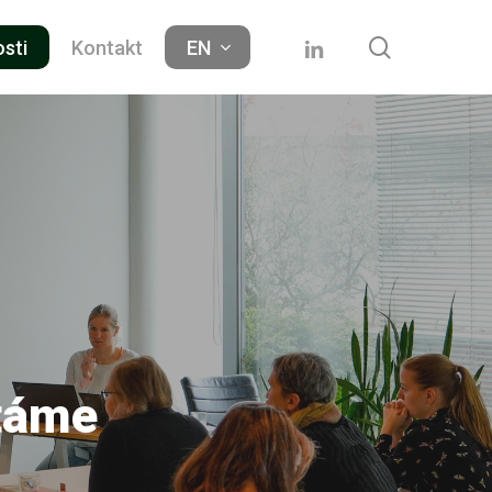
search
linkedin
osti
Kontakt
EN
ítáme