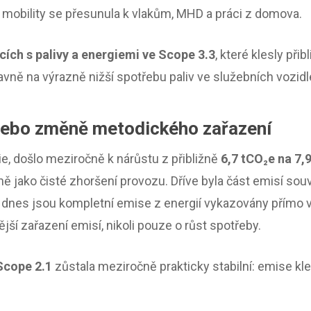
t mobility se přesunula k vlakům, MHD a práci z domova.
cích s palivy a energiemi ve Scope 3.3
, které klesly přib
avně na výrazně nižší spotřebu paliv ve služebních vozidl
 nebo změně metodického zařazení
e, došlo meziročně k nárůstu z přibližně
6,7 tCO₂e na 7,
aně jako čisté zhoršení provozu. Dříve byla část emisí s
o dnes jsou kompletní emise z energií vykazovány přímo 
ší zařazení emisí, nikoli pouze o růst spotřeby.
Scope 2.1
zůstala meziročně prakticky stabilní: emise kl