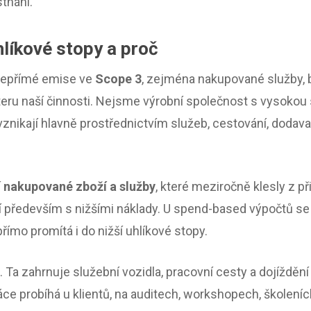
tnání.
hlíkové stopy a proč
 nepřímé emise ve
Scope 3
, zejména nakupované služby, b
ru naší činnosti. Nejsme výrobní společnost s vysokou s
 vznikají hlavně prostřednictvím služeb, cestování, dodav
í
nakupované zboží a služby
, které meziročně klesly z př
í především s nižšími náklady. U spend-based výpočtů se 
ímo promítá i do nižší uhlíkové stopy.
. Ta zahrnuje služební vozidla, pracovní cesty a dojíždě
práce probíhá u klientů, na auditech, workshopech, školen