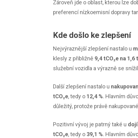
Zároveň jde o oblast, kterou lze do
preferencí nízkoemisní dopravy tam
Kde došlo ke zlepšení
Nejvýraznější zlepšení nastalo u
m
klesly z přibližně
9,4 tCO₂e na 1,6
služební vozidla a výrazně se sníži
Další zlepšení nastalo u
nakupovaný
tCO₂e
, tedy o
12,4 %
. Hlavním důvo
důležitý, protože právě nakupované 
Pozitivní vývoj je patrný také u
doj
tCO₂e
, tedy o
39,1 %
. Hlavním dův