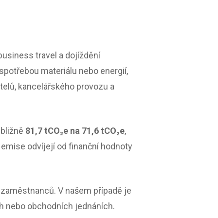
usiness travel a dojíždění
potřebou materiálu nebo energií,
atelů, kancelářského provozu a
ibližně
81,7 tCO₂e na 71,6 tCO₂e
,
emise odvíjejí od finanční hodnoty
ní zaměstnanců. V našem případě je
ích nebo obchodních jednáních.