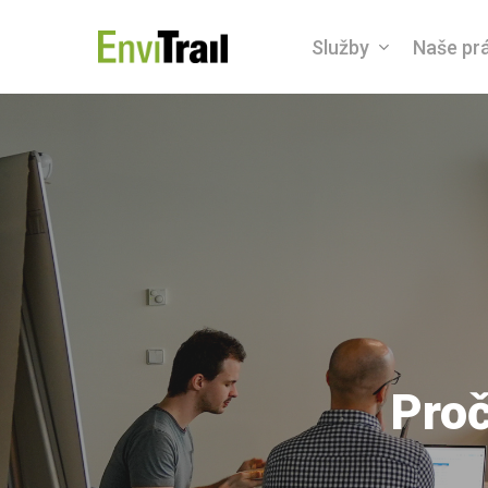
Skip
Služby
Naše pr
to
main
content
Proč