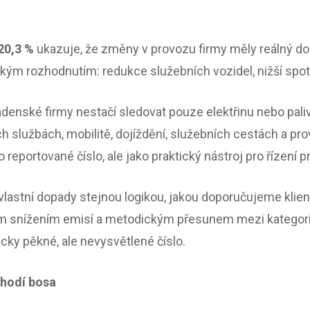
20,3 %
ukazuje, že změny v provozu firmy měly reálný dop
ým rozhodnutím: redukce služebních vozidel, nižší spotře
denské firmy nestačí sledovat pouze elektřinu nebo paliv
 službách, mobilitě, dojíždění, služebních cestách a pr
 reportované číslo, ale jako praktický nástroj pro řízení 
t vlastní dopady stejnou logikou, jakou doporučujeme klie
m snížením emisí a metodickým přesunem mezi kategorie
cky pěkné, ale nevysvětlené číslo.
chodí bosa