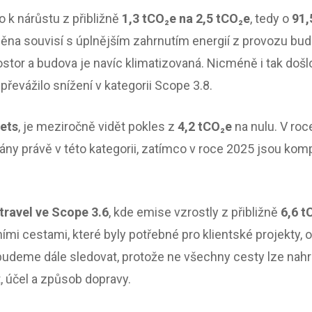
o k nárůstu z přibližně
1,3 tCO₂e na 2,5 tCO₂e
, tedy o
91,
měna souvisí s úplnějším zahrnutím energií z provozu bud
ostor a budova je navíc klimatizovaná. Nicméně i tak doš
převážilo snížení v kategorii Scope 3.8.
sets
, je meziročně vidět pokles z
4,2 tCO₂e
na nulu. V roc
ny právě v této kategorii, zatímco v roce 2025 jsou komp
travel ve Scope 3.6
, kde emise vzrostly z přibližně
6,6 t
mi cestami, které byly potřebné pro klientské projekty, 
st budeme dále sledovat, protože ne všechny cesty lze nahr
, účel a způsob dopravy.