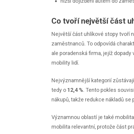
nižší dojíždění autem do zaměs
Co tvoří největší část u
Největší část uhlíkové stopy tvoří
zaměstnanců. To odpovídá charakte
ale poradenská firma, jejíž dopady
mobility lidí.
Nejvýznamnější kategorií zůstávaj
tedy o
12,4 %
. Tento pokles souvis
nákupů, takže redukce nákladů se př
Významnou oblastí je také mobilita
mobilita relevantní, protože část 