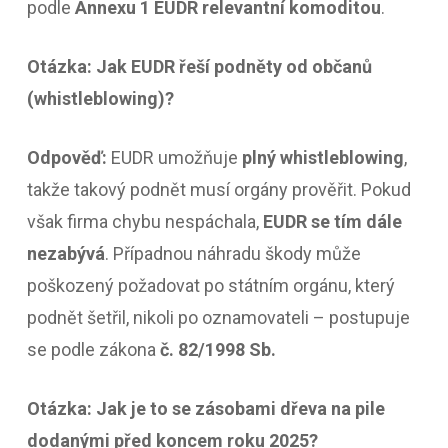
podle
Annexu 1 EUDR relevantní komoditou
.
Otázka: Jak EUDR řeší podněty od občanů
(whistleblowing)?
Odpověď:
EUDR umožňuje
plný whistleblowing
,
takže takový podnět musí orgány prověřit. Pokud
však firma chybu nespáchala,
EUDR se tím dále
nezabývá
. Případnou náhradu škody může
poškozený požadovat po státním orgánu, který
podnět šetřil, nikoli po oznamovateli – postupuje
se podle zákona
č. 82/1998 Sb.
Otázka: Jak je to se zásobami dřeva na pile
dodanými před koncem roku 2025?