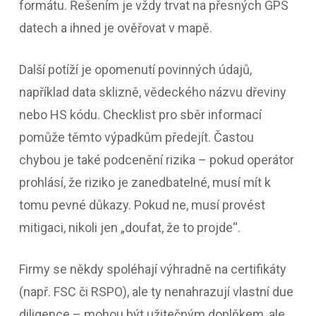
formátu. Řešením je vždy trvat na přesných GPS
datech a ihned je ověřovat v mapě.
Další potíží je opomenutí povinných údajů,
například data sklizně, vědeckého názvu dřeviny
nebo HS kódu. Checklist pro sběr informací
pomůže těmto výpadkům předejít. Častou
chybou je také podcenění rizika – pokud operátor
prohlásí, že riziko je zanedbatelné, musí mít k
tomu pevné důkazy. Pokud ne, musí provést
mitigaci, nikoli jen „doufat, že to projde“.
Firmy se někdy spoléhají výhradně na certifikáty
(např. FSC či RSPO), ale ty nenahrazují vlastní due
diligence – mohou být užitečným doplňkem, ale