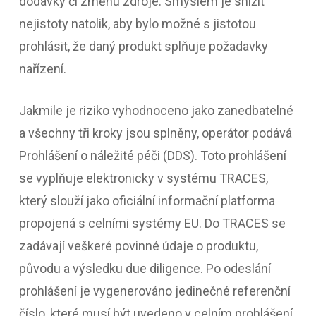
dodávky či změnu zdroje. Smyslem je snížit
nejistoty natolik, aby bylo možné s jistotou
prohlásit, že daný produkt splňuje požadavky
nařízení.
Jakmile je riziko vyhodnoceno jako zanedbatelné
a všechny tři kroky jsou splněny, operátor podává
Prohlášení o náležité péči (DDS). Toto prohlášení
se vyplňuje elektronicky v systému TRACES,
který slouží jako oficiální informační platforma
propojená s celními systémy EU. Do TRACES se
zadávají veškeré povinné údaje o produktu,
původu a výsledku due diligence. Po odeslání
prohlášení je vygenerováno jedinečné referenční
číslo, které musí být uvedeno v celním prohlášení.