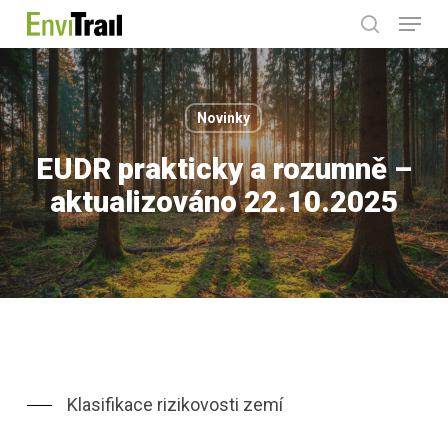
Menu
Skip
search
to
main
content
Novinky
EUDR prakticky a rozumně –
aktualizováno 22.10.2025
Klasifikace rizikovosti zemí