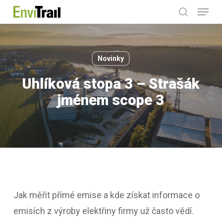
Menu
Skip
search
to
main
content
Novinky
Uhlíková stopa 3 – Strašák
jménem scope 3
Jak měřit přímé emise a kde získat informace o
emisích z výroby elektřiny firmy už často vědí.