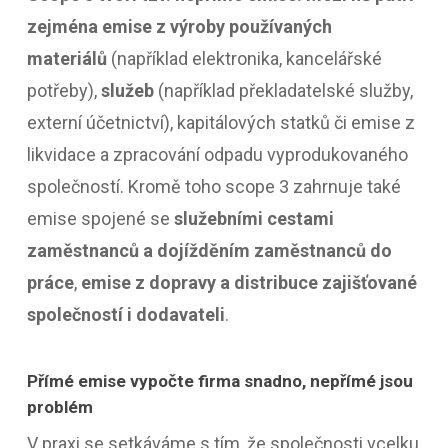
zejmén
a emise z výroby používaných
materiálů
(například elektronika, kancelářské
potřeby),
služeb
(například překladatelské služby,
externí účetnictví), kapitálových statků či emise z
likvidace a zpracování odpadu vyprodukovaného
společností. Kromě toho scope 3 zahrnuje také
emise spojené se
služebními cestami
zaměstnanců a dojížděním zaměstnanců do
práce
,
emise z dopravy a distribuce zajišťo
vané
společností i dodavateli
.
Přímé emise vypočte firma snadno, nepřímé jsou
problém
V praxi se setkáváme s tím, že společnosti vcelku