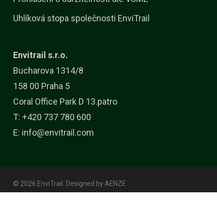
Uhlíková stopa společnosti EnviTrail
Envitrail s.r.o.
Bucharova 1314/8
158 00 Praha 5
Coral Office Park D 13.patro
T: +420 737 780 600
E:
info@envitrail.com
© 2026 EnviTrail. Designed by
AENZE
linkedin