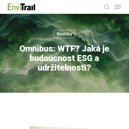
Menu
Skip
search
to
main
content
Novinky
Omnibus: WTF? Jaká je
budoucnost ESG a
udržitelnosti?