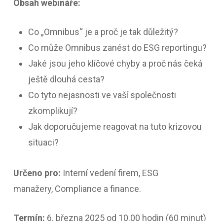
Obsah webináře:
Co „Omnibus“ je a proč je tak důležitý?
Co může Omnibus zanést do ESG reportingu?
Jaké jsou jeho klíčové chyby a proč nás čeká
ještě dlouhá cesta?
Co tyto nejasnosti ve vaší společnosti
zkomplikují?
Jak doporučujeme reagovat na tuto krizovou
situaci?
Určeno pro:
I
nterní vedení firem, ESG
manažery, Compliance a finance.
Termín:
6. března 2025 od 10.00 hodin (60 minut)