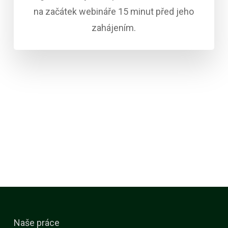
x
na začátek webináře 15 minut před jeho
t
zahájením.
Naše práce