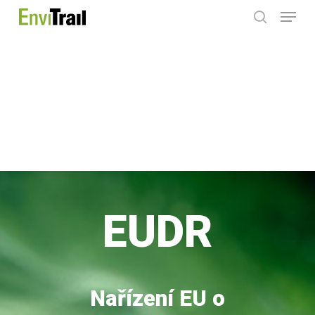
Menu
Skip
search
to
main
content
EUDR
Nařízení EU o