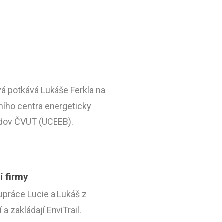
á potkává Lukáše Ferkla na
ního centra energeticky
udov ČVUT (UCEEB).
í firmy
upráce Lucie a Lukáš z
 zakládají EnviTrail.