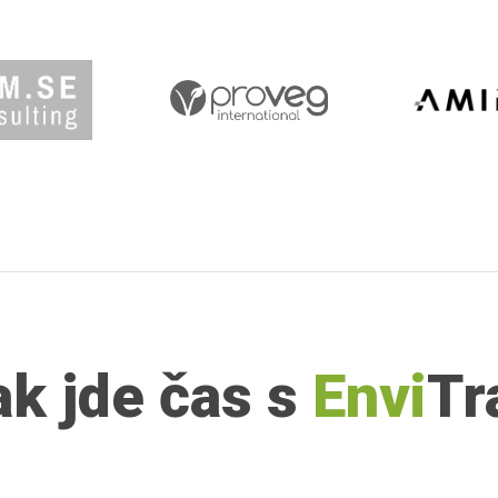
ak jde čas s
Envi
Tr