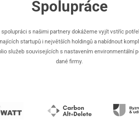
Spolupráce
 spolupráci s našimi partnery dokážeme vyjít vstříc pot
najících startupů i největších holdingů a nabídnout komp
olio služeb souvisejících s nastavením environmentální po
dané firmy.