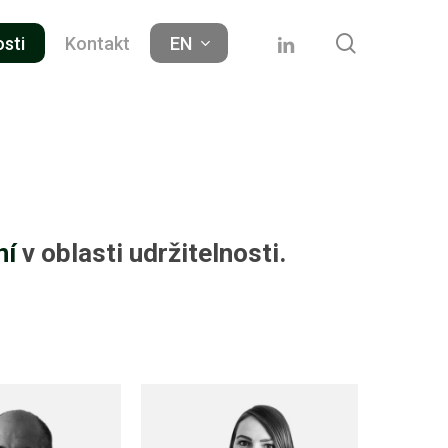
search
linkedin
osti
Kontakt
EN
ní
v oblasti udržitelnosti.