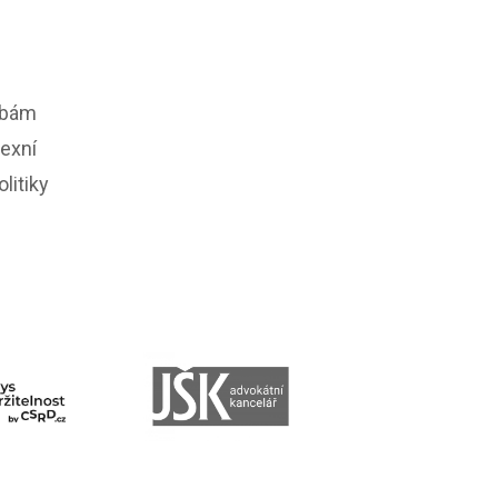
řebám
lexní
litiky