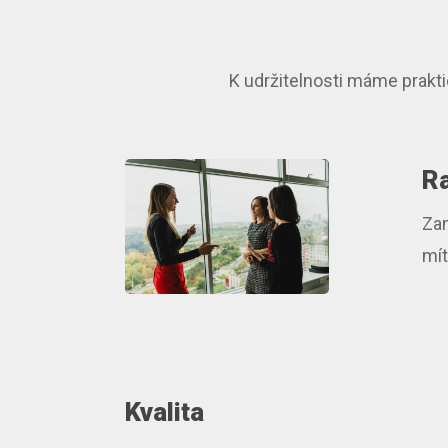
K udržitelnosti máme prakt
Ra
Zam
mít
Kvalita