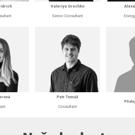
ridrich
Valeriya Grechko
Alexa
sultant
Senior Consultant
Energy
lerová
Petr Tomáš
Přide
ant
Consultant