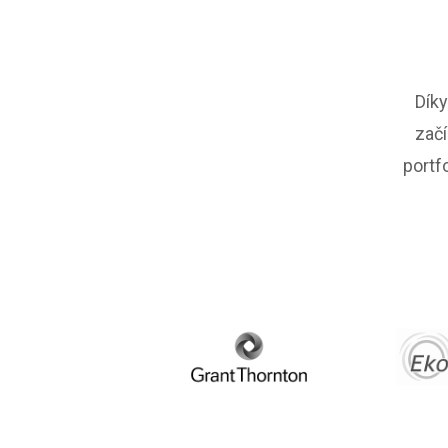
Díky
začí
portf