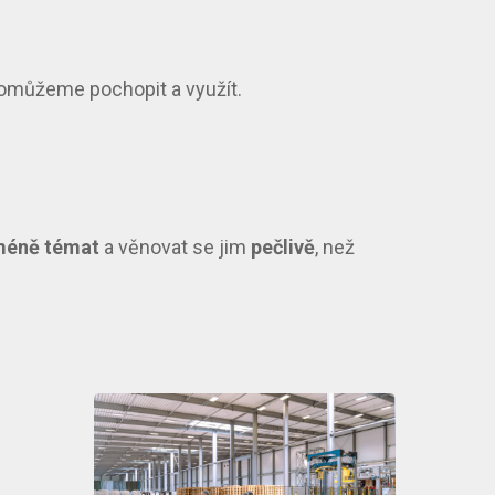
pomůžeme pochopit a využít.
méně témat
a věnovat se jim
pečlivě
, než