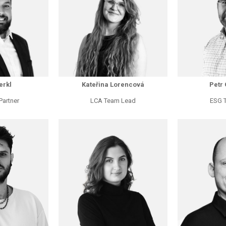
erkl
Kateřina Lorencová
Petr
artner
LCA Team Lead
ESG 