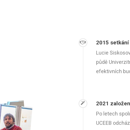
2015 setkání
Lucie Siskosov
půdě Univerzit
efektivních b
2021 založen
Po letech spol
UCEEB odchází a