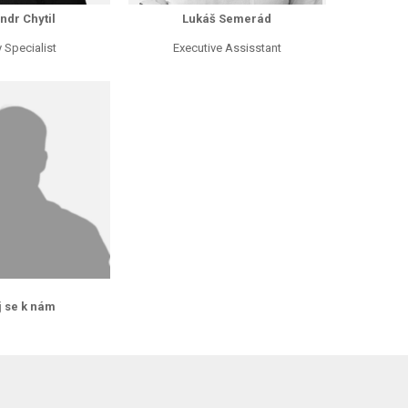
ndr Chytil
Lukáš Semerád
 Specialist
Executive Assisstant
j se k nám