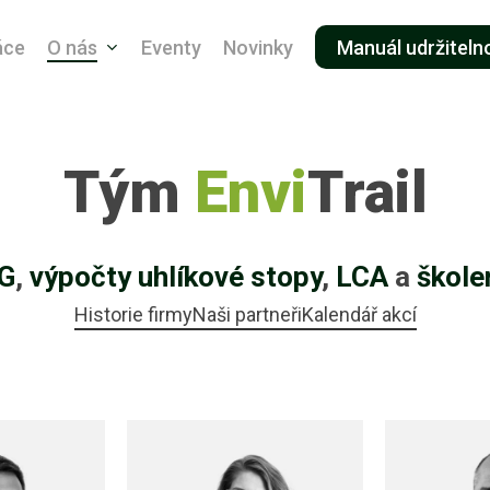
áce
O nás
Eventy
Novinky
Manuál udržiteln
Tým
Envi
Trail
G
,
výpočty uhlíkové stopy
,
LCA
a
škole
Historie firmy
Naši partneři
Kalendář akcí