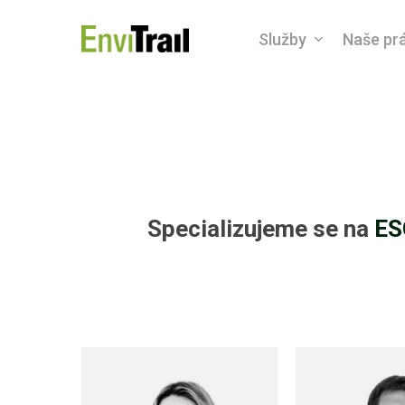
Skip
Služby
Naše pr
to
main
content
Specializujeme se na
ES