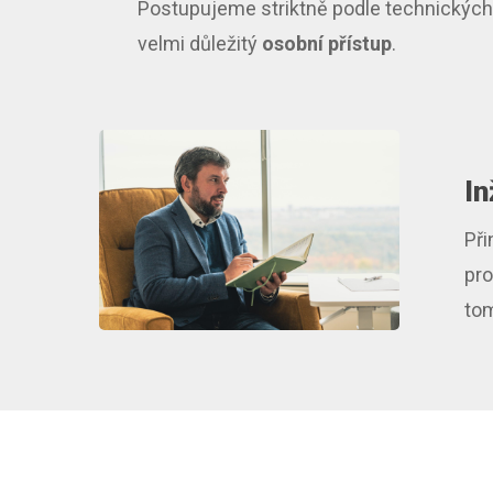
Postupujeme striktně podle technickýc
velmi důležitý
osobní přístup
.
In
Při
pro
tom