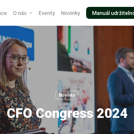
áce
O nás
Eventy
Novinky
Manuál udržiteln
Novinky
CFO Congress 2024