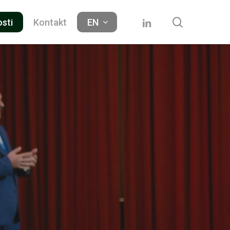
search
linkedin
osti
Kontakt
EN