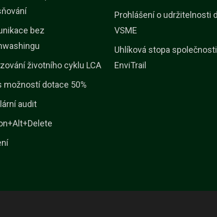
sňování
Prohlášení o udržitelnosti 
nikace bez
VSME
nwashingu
Uhlíková stopa společnosti
zování životního cyklu LCA
EnviTrail
s možností dotace 50%
lární audit
on+Alt+Delete
ení