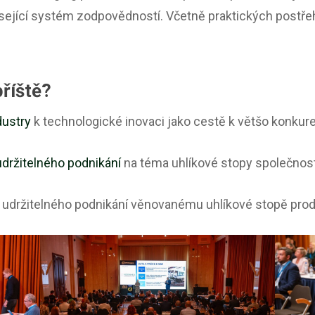
uvisející systém zodpovědností. Včetně praktických post
příště?
dustry
k technologické inovaci jako cestě k většo konkur
držitelného podnikání
na téma uhlíkové stopy společnost
 udržitelného podnikání věnovanému uhlíkové stopě pro