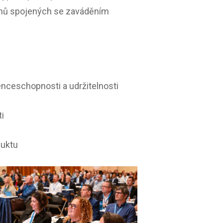
řehů spojených se zaváděním
enceschopnosti a udržitelnosti
i
duktu