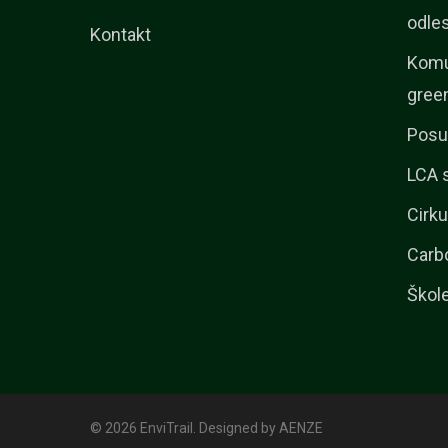
odle
Kontakt
Komu
gree
Posu
LCA 
Cirku
Carb
Škol
© 2026 EnviTrail. Designed by
AENZE