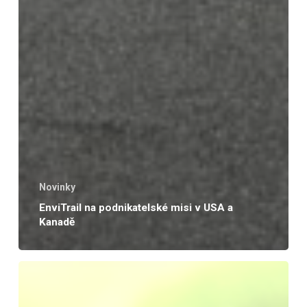
Novinky
EnviTrail na podnikatelské misi v USA a
Kanadě
Jste
připraveni