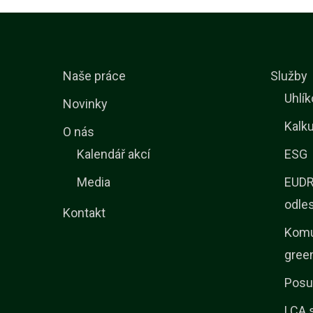
Naše práce
Služby
Uhlík
Novinky
Kalku
O nás
Kalendář akcí
ESG
Media
EUDR 
odle
Kontakt
Komu
gree
Posu
LCA 