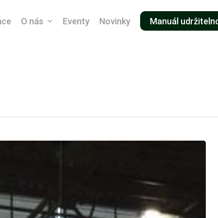
áce
O nás
Eventy
Novinky
Manuál udržiteln