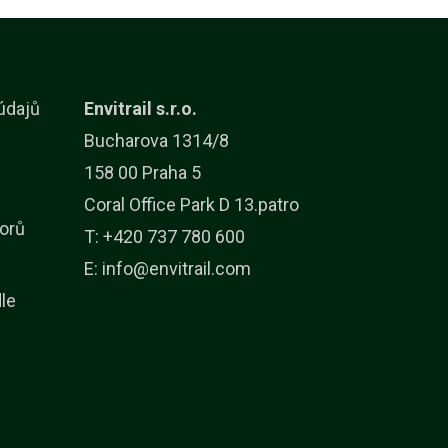
údajů
Envitrail s.r.o.
Bucharova 1314/8
158 00 Praha 5
Coral Office Park D 13.patro
orů
T: +420 737 780 600
E:
info@envitrail.com
dle