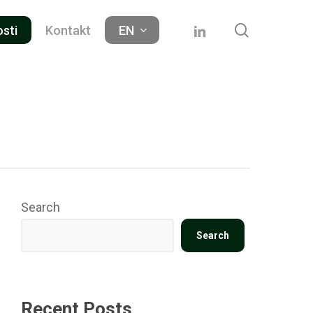
search
linkedin
osti
Kontakt
EN
Search
Search
Recent Posts