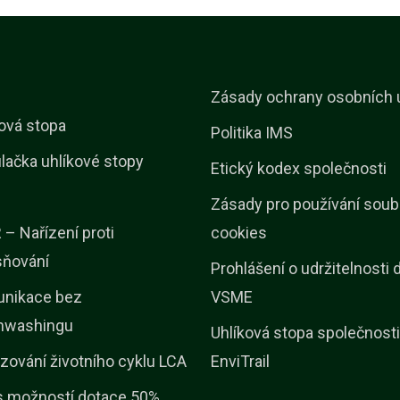
Zásady ochrany osobních 
ová stopa
Politika IMS
lačka uhlíkové stopy
Etický kodex společnosti
Zásady pro používání soub
– Nařízení proti
cookies
sňování
Prohlášení o udržitelnosti 
nikace bez
VSME
nwashingu
Uhlíková stopa společnosti
zování životního cyklu LCA
EnviTrail
s možností dotace 50%