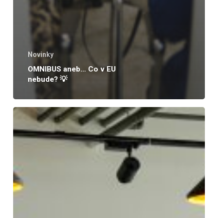
Novinky
OMNIBUS aneb… Co v EU
nebude? 💡
Kurz:
Výpočet
uhlíkové
stopy
dle
metodiky
GHG