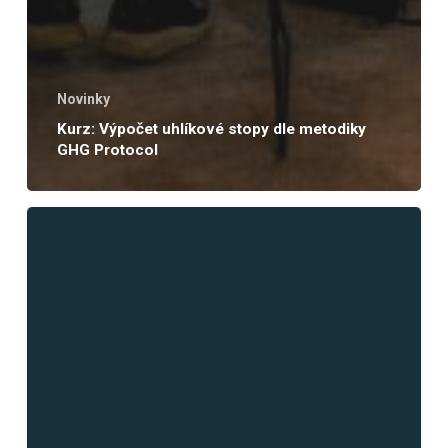
Novinky
Kurz: Výpočet uhlíkové stopy dle metodiky
GHG Protocol
Měnící
se
metodologie
a
proces
reportingu
udržitelnosti
–