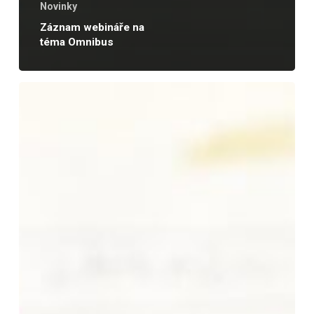
Novinky
Záznam webináře na
téma Omnibus
Omnibus:
WTF?
Jaká
je
budoucnost
ESG
a
udržitelnosti?