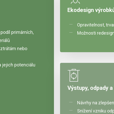
Ekodesign výrobk
Opravitelnost, trv
podíl primárních,
Možnosti redesign
riálů
e ztrátám nebo
a jejich potenciálu
Výstupy, odpady a
Návrhy na zlepšení
Snížení vzniku od