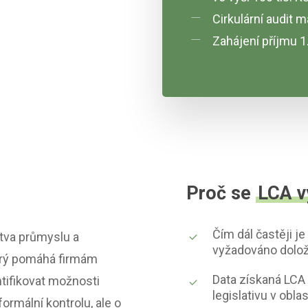
Cirkulární audit m
Zahájení příjmu 1
Proč se
LCA v
Čím dál častěji j
stva průmyslu a
vyžadováno doloži
erý pomáhá firmám
Data získaná LCA 
ntifikovat možnosti
legislativu v obla
formální kontrolu, ale o