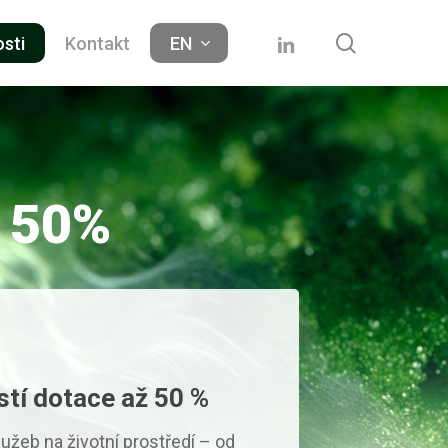
search
linkedin
osti
Kontakt
EN
e 50%
stí dotace až 50 %
užeb na životní prostředí – od