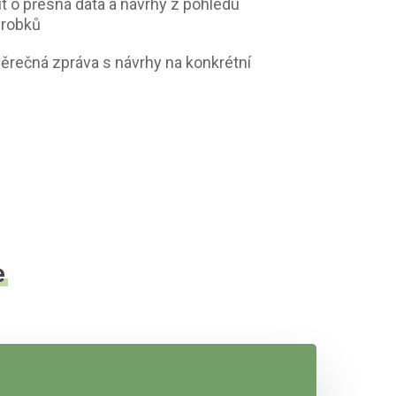
t o přesná data a návrhy z pohledu
ýrobků
ěrečná zpráva s návrhy na konkrétní
e