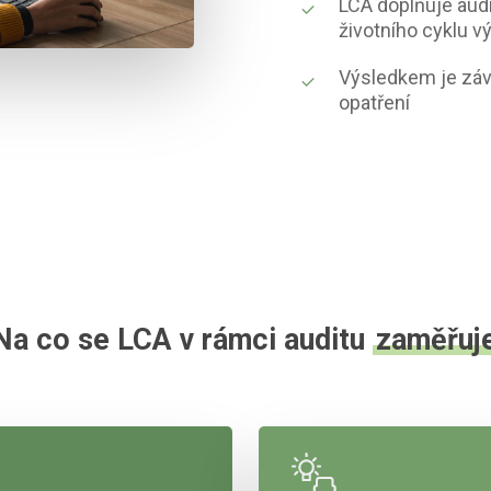
LCA doplňuje audi
životního cyklu v
Výsledkem je záv
opatření
Na co se LCA v rámci auditu
zaměřuj