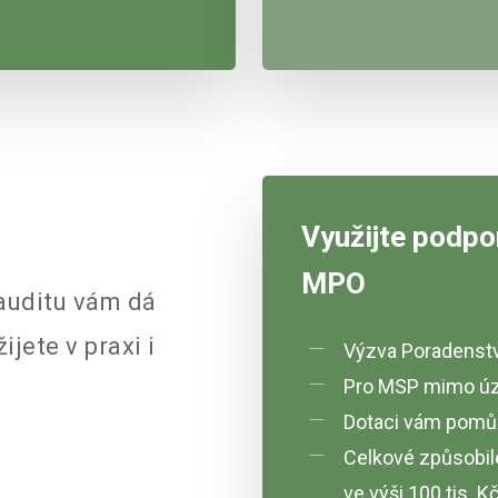
Využijte podpo
MPO
 auditu vám dá
ijete v praxi i
Výzva Poradenství
Pro MSP mimo úz
Dotaci vám pomůž
Celkové způsobil
ve výši 100 tis. K