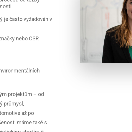
tnosti
rý je často vyžadován v
označky nebo CSR
 environmentálních
ým projektům – od
ý průmysl,
utomotive až po
šenosti máme také s
ogistickým zbožím či