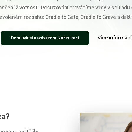
končení životnosti. Posuzování provádíme vždy v souladu
zvoleném rozsahu: Cradle to Gate, Cradle to Grave a další
Více informací
Domluvit si nezávaznou konzultaci
za?
 procesu od těžby