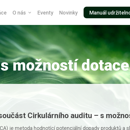
áce
O nás
Eventy
Novinky
Manuál udržiteln
s možností dotac
součást Cirkulárního auditu – s možno
CA) je metoda hodnotící potenciální dopady produktů a sl