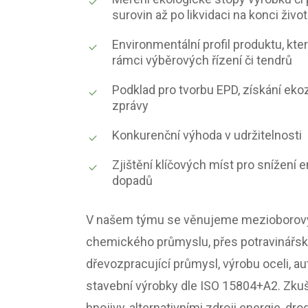
surovin až po likvidaci na konci živo
Environmentální profil produktu, kte
rámci výběrových řízení či tendrů
Podklad pro tvorbu EPD, získání ek
zprávy
Konkurenční výhoda v udržitelnosti
Zjištění klíčových míst pro snížení
dopadů
V našem týmu se věnujeme mezioborov
chemického průmyslu, přes potravinářsk
dřevozpracující průmysl, výrobu oceli, a
stavební výrobky dle ISO 15804+A2. Zku
hnojivy, alternativními zdroji energie, dr