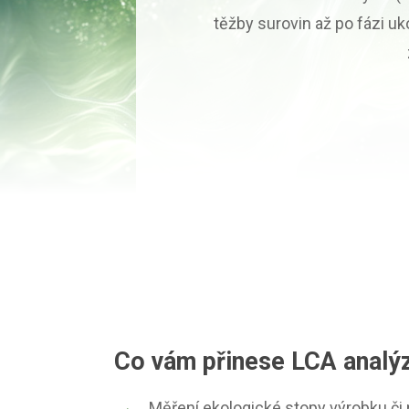
těžby surovin až po fázi u
Co vám přinese LCA analý
Měření ekologické stopy výrobku či