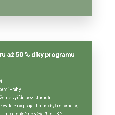
ru až 50 % díky programu
 II
emí Prahy
eme vyřídit bez starostí
é výdaje na projekt musí být minimálně
č a maximálně do výše 3 mil. Kč.