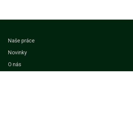
Naše práce
Novinky
O nás
Kalendář akcí
Media
Kontakt
Služby
Uhlíková stopa