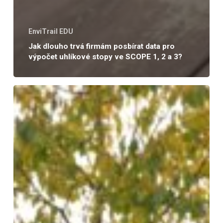
EnviTrail EDU
Jak dlouho trvá firmám posbírat data pro
výpočet uhlíkové stopy ve SCOPE 1, 2 a 3?
Jak
se
připravit
na
sběr
ESG
dat:
největší
překážkou