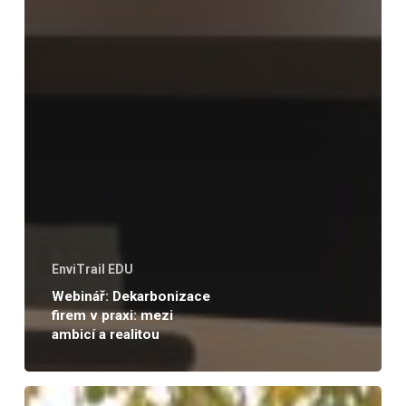
EnviTrail EDU
Webinář: Dekarbonizace
firem v praxi: mezi
ambicí a realitou
Jak