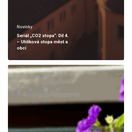
Novinky
Seriál „CO2 stopa“: Díl 4.
– Uhlíková stopa měst a
obcí
Máme
pobočku
v
Německu