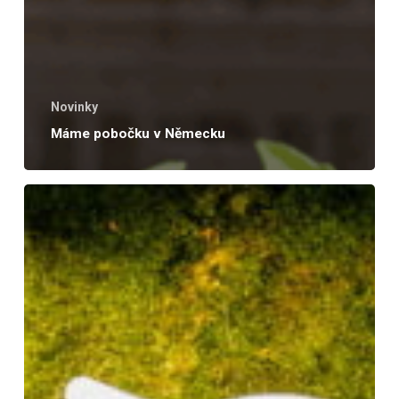
Novinky
Máme pobočku v Německu
Exkurze
do
výroby
VAFO