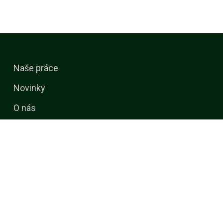
Naše práce
Novinky
O nás
Kalendář akcí
Media
Kontakt
Služby
Uhlíková stopa