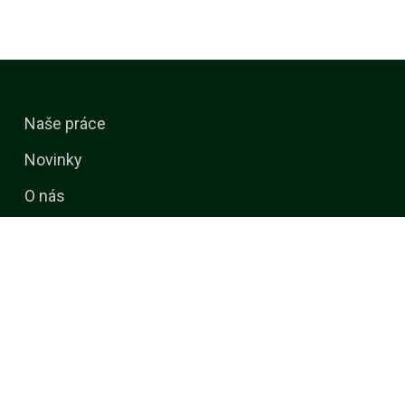
Naše práce
Novinky
O nás
Kalendář akcí
Media
Kontakt
Služby
Uhlíková stopa