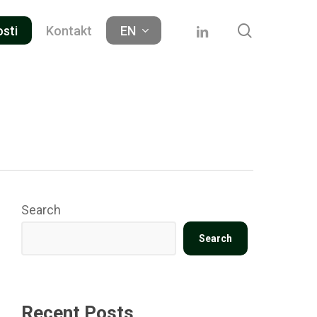
search
linkedin
osti
Kontakt
EN
Search
Search
Recent Posts