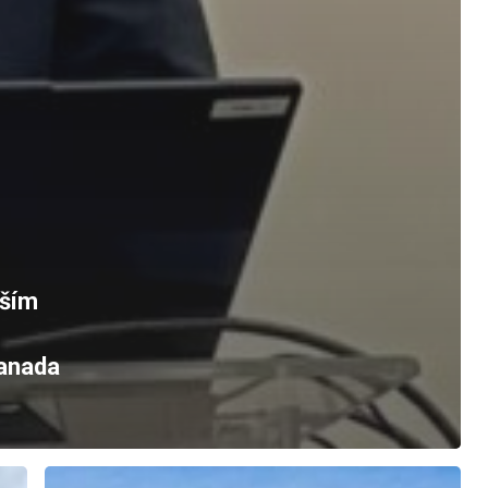
jším
Canada
„Dekarbonizace