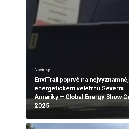
Novinky
EnviTrail poprvé na nejvýznamně
energetickém veletrhu Severní
Ameriky – Global Energy Show 
2025
Registrace