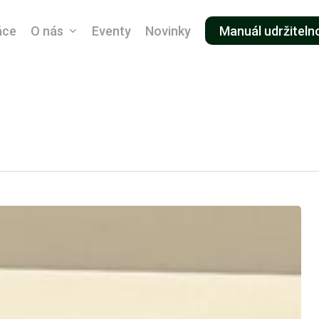
áce
O nás
Eventy
Novinky
Manuál udržiteln