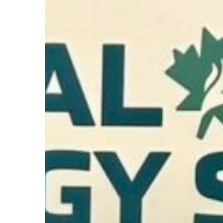
veletrhu
Severní
Ameriky
–
Global
Energy
Show
Canada
2025