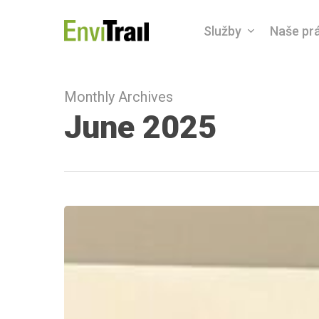
Skip
Služby
Naše pr
to
main
content
Monthly Archives
June 2025
EnviTrail
poprvé
na
nejvýznamnějším
energetickém