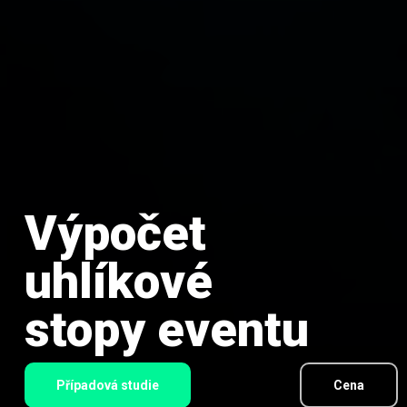
Výpočet
uhlíkové
stopy eventu
Případová studie
Cena