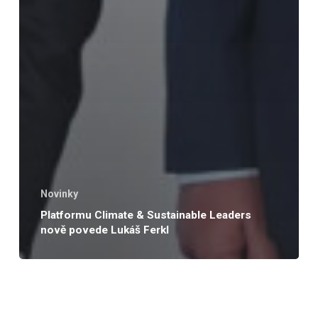
Novinky
Platformu Climate & Sustainable Leaders
nově povede Lukáš Ferkl
EUDR
prakticky