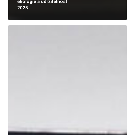
ekologie a udržitelnost
2025
Platformu
Climate
&
Sustainable
Leaders
nově
povede
Lukáš
Ferkl