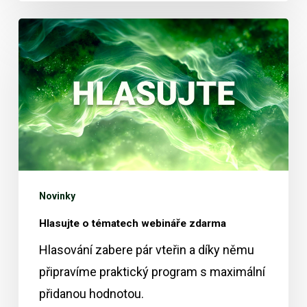
Hlasujte
o
tématech
webináře
zdarma
Novinky
Hlasujte o tématech webináře zdarma
Hlasování zabere pár vteřin a díky němu
připravíme praktický program s maximální
přidanou hodnotou.