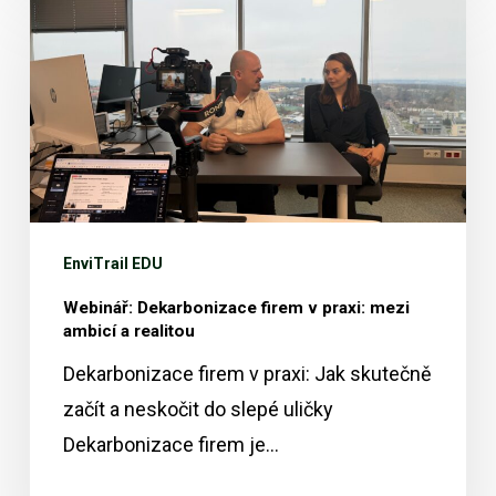
Dekarbonizace
firem
v
praxi:
mezi
ambicí
a
EnviTrail EDU
realitou
Webinář: Dekarbonizace firem v praxi: mezi
ambicí a realitou
Dekarbonizace firem v praxi: Jak skutečně
začít a neskočit do slepé uličky
Dekarbonizace firem je…