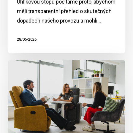
Uhlíkovou stopu počítáme proto, abychom
měli transparentní přehled o skutečných
dopadech našeho provozu a mohli…
28/05/2026
Zapojte
se
do
2minutového
průzkumu
EnviTrail