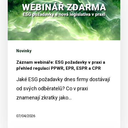
ESG
požadavky
v
praxi
a
přehled
Novinky
regulací
Záznam webináře: ESG požadavky v praxi a
PPWR,
přehled regulací PPWR, EPR, ESPR a CPR
EPR,
Jaké ESG požadavky dnes firmy dostávají
ESPR
od svých odběratelů? Co v praxi
a
znamenají zkratky jako…
CPR
07/04/2026