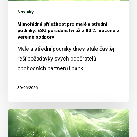
ESG
Novinky
poradenství
Mimořádná příležitost pro malé a střední
až
podniky: ESG poradenství až z 80 % hrazené z
z
veřejné podpory
80
Malé a střední podniky dnes stále častěji
%
řeší požadavky svých odběratelů,
hrazené
obchodních partnerů i bank…
z
veřejné
30/06/2026
podpory
Jak
firmy
řeší