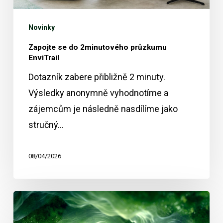
Novinky
Zapojte se do 2minutového průzkumu
EnviTrail
Dotazník zabere přibližně 2 minuty.
Výsledky anonymně vyhodnotíme a
zájemcům je následně nasdílíme jako
stručný…
08/04/2026
Záznam
webináře: