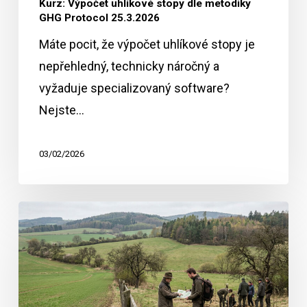
Kurz: Výpočet uhlíkové stopy dle metodiky
GHG Protocol 25.3.2026
Máte pocit, že výpočet uhlíkové stopy je
nepřehledný, technicky náročný a
vyžaduje specializovaný software?
Nejste…
03/02/2026
EU
omezuje
administrativu,
nároky
trhu