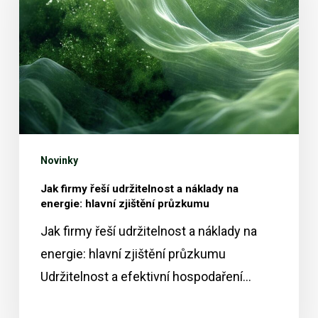
udržitelnost
a
náklady
na
energie:
hlavní
zjištění
Novinky
průzkumu
Jak firmy řeší udržitelnost a náklady na
energie: hlavní zjištění průzkumu
Jak firmy řeší udržitelnost a náklady na
energie: hlavní zjištění průzkumu
Udržitelnost a efektivní hospodaření…