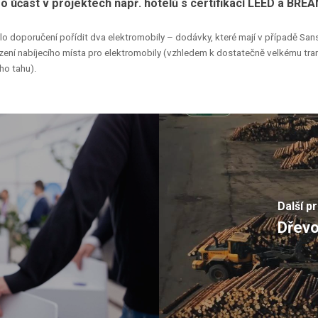
o
účast
v
projektech
např.
hotelů
s
certifikací
LEED
a
BREA
lo
doporučení
pořídit
dva
elektromobily
–
dodávky,
které
mají
v
případě
San
zení
nabíjecího
místa
pro
elektromobily
(vzhledem
k
dostatečně
velkému
tra
ího
tahu).
Další p
Dřevo