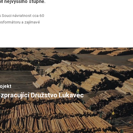
M
nejvyššího
stupně.
s
Souci
návratnost
cca
60
nsformátoru
a
zajímavé
rojekt
zpracující Družstvo Lukavec