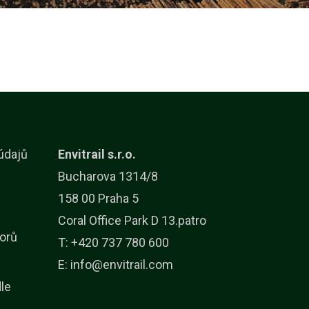
údajů
Envitrail s.r.o.
Bucharova 1314/8
158 00 Praha 5
Coral Office Park D 13.patro
orů
T: +420 737 780 600
E:
info@envitrail.com
dle