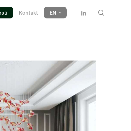
search
linkedin
osti
Kontakt
EN