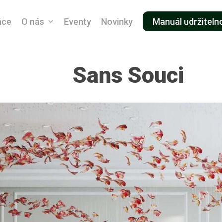
áce
O nás
Eventy
Novinky
Manuál udržiteln
Sans Souci