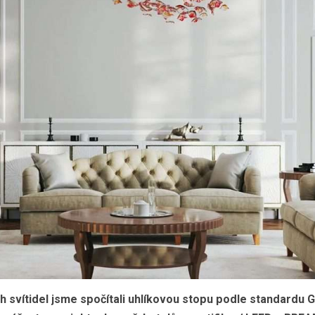
ch
svítidel
jsme
spočítali
uhlíkovou
stopu
podle
standardu