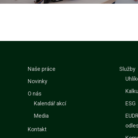
Naše práce
Služby
Uhlík
Novinky
Kalku
O nás
Kalendář akcí
ESG
Media
EUDR 
odle
Kontakt
Komu