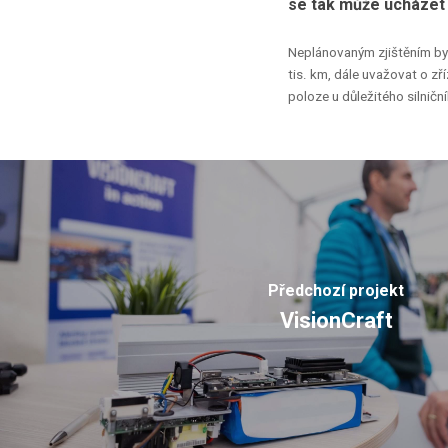
se
tak
může
ucházet
Neplánovaným
zjištěním
by
tis.
km,
dále
uvažovat
o
zří
poloze
u
důležitého
silničn
Předchozí projekt
VisionCraft