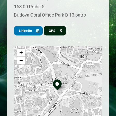
a
158 00 Praha 5
i
Budova Coral Office Park D 13.patro
l
LinkedIn
GPS
+
−