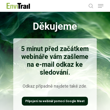
Menu
Skip
search
to
main
Děkujeme
content
5 minut před začátkem
webináře vám zašleme
na e-mail odkaz ke
sledování.
Odkaz případně najdete také zde.
Připojení na webinář pomocí Google Meet