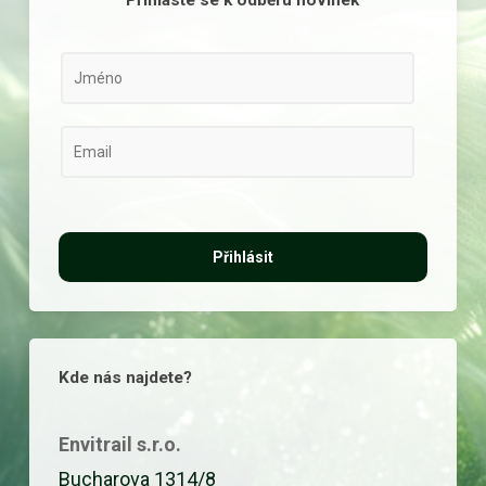
L
N
a
a
y
m
E
o
e
m
u
*
a
t
i
Přihlásit
E
l
m
*
a
i
Kde nás najdete?
l
E
Envitrail s.r.o.
m
Bucharova 1314/8