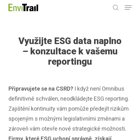
Menu
Skip
search
to
main
content
Využijte ESG data naplno
– konzultace k vašemu
reportingu
Připravujete se na CSRD?
I když není Omnibus
definitivně schválen, neodkládejte ESG reporting.
Zajištění kontinuity vám pomůže předejít rizikům
spojeným s možnými legislativními změnami a
zároveň vám otevře nové strategické možnosti.
Firmy, které ESG uchopí správně, získají