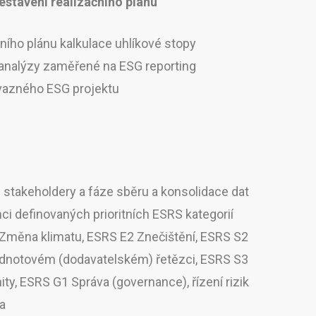
sestavení realizačního plánu
ního plánu kalkulace uhlíkové stopy
analýzy zaměřené na ESG reporting
ávazného ESG projektu
stakeholdery a fáze sběru a konsolidace dat
ci definovaných prioritních ESRS kategorií
 Změna klimatu, ESRS E2 Znečištění, ESRS S2
odnotovém (dodavatelském) řetězci, ESRS S3
y, ESRS G1 Správa (governance), řízení rizik
la