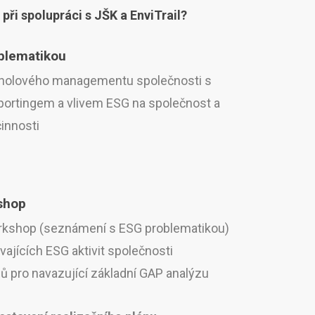
 při spolupráci s JŠK a EnviTrail?
blematikou
holového managementu společnosti s
portingem a vlivem ESG na společnost a
innosti
shop
rkshop (seznámení s ESG problematikou)
ávajících ESG aktivit společnosti
ů pro navazující základní GAP analýzu