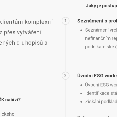
Jaký je postup
Seznámení s pro
1
 klientům komplexní
Seznámení vrc
z přes vytváření
nefinančním re
lených dluhopisů a
podnikatelské č
Úvodní ESG work
2
Úvodní ESG wo
Identifikace st
ŠK nabízí?
Získání podklad
ického i