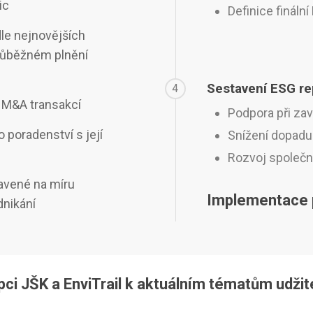
ic
Definice finální
le nejnovějších
průběžném plnění
Sestavení ESG re
4
i M&A transakcí
Podpora při za
o poradenství s její
Snížení dopadu 
Rozvoj společno
ravené na míru
Implementace p
dnikání
ci JŠK a EnviTrail k aktuálním tématům udžit