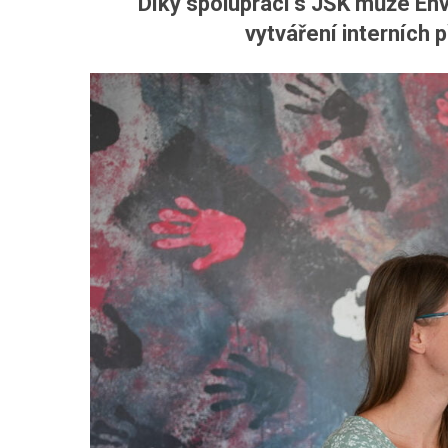
Díky spolupráci s JŠK může Env
vytváření interních 