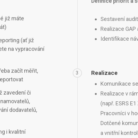
Definice priorit a 
é již máte
Sestavení audit
át)
Realizace GAP 
Identifikace n
orting (ať již
ete na vypracování
třeba začít měřit,
Realizace
3
reportovat
Komunikace se 
hž zavedení či
Realizace v rám
oznamovatelů,
(např. ESRS E1
vání dodavatelů,
Pracovníci v h
Dotčené komunit
 i kvalitní
a vnitřní kontro