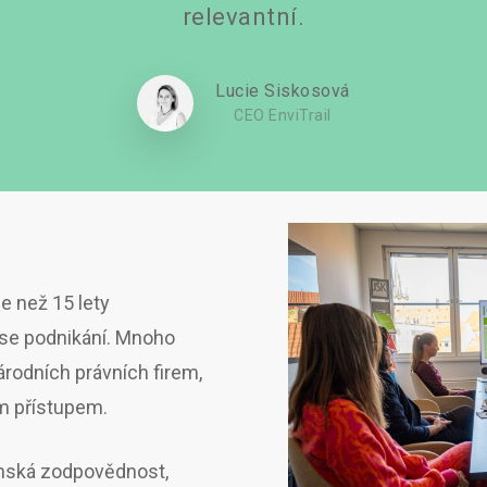
relevantní.
Lucie Siskosová
CEO EnviTrail
e než 15 lety
í se podnikání. Mnoho
árodních právních firem,
ím přístupem.
čenská zodpovědnost,