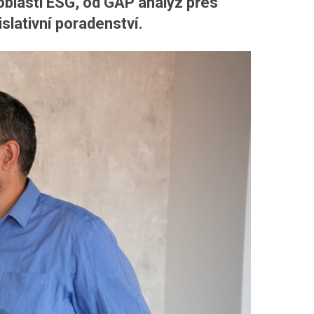
oblasti ESG, od GAP analýz přes
slativní poradenství.