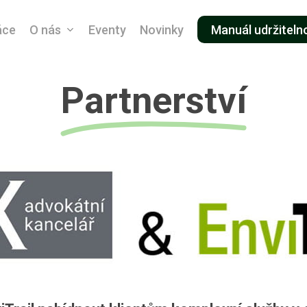
áce
O nás
Eventy
Novinky
Manuál udržiteln
Partnerství