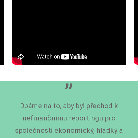
”
Dbáme na to, aby byl přechod k
nefinančnímu reportingu pro
společnosti ekonomický, hladký a