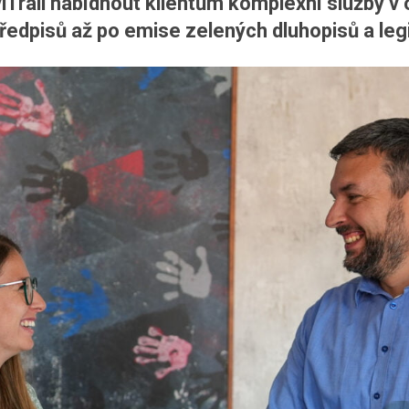
iTrail nabídnout klientům komplexní služby v 
předpisů až po emise zelených dluhopisů a legi