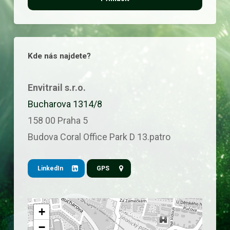
N
l
a
*
m
e
Kde nás najdete?
*
Envitrail s.r.o.
Bucharova 1314/8
158 00 Praha 5
Budova Coral Office Park D 13.patro
LinkedIn
GPS
+
−