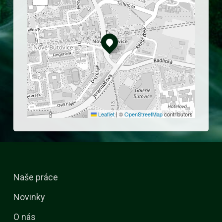
Leaflet
|
©
OpenStreetMap
contributors
Naše práce
Novinky
O nás