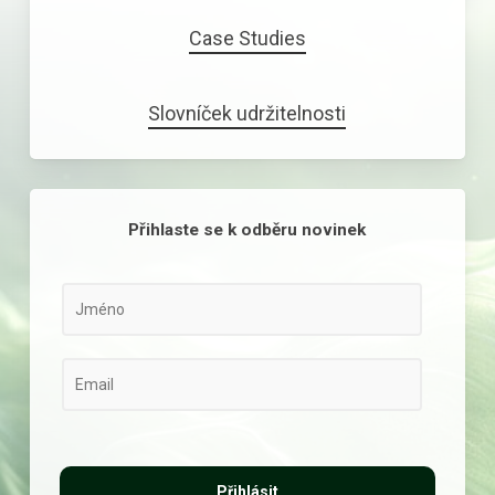
Case Studies
Slovníček udržitelnosti
Přihlaste se k odběru novinek
*
N
E
a
m
m
E
a
e
m
i
*
a
l
i
Přihlásit