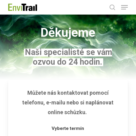
Menu
Skip
search
to
main
Děkujeme
content
Naši specialisté se vám
ozvou do 24 hodin.
Můžete nás kontaktovat pomocí
telefonu, e-mailu nebo si naplánovat
online schůzku.
Vyberte termín